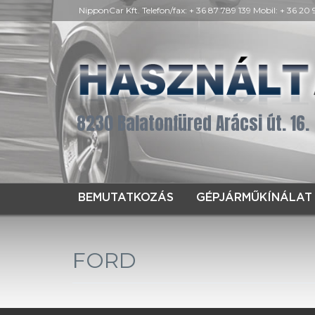
NipponCar Kft. Telefon/fax: + 36 87 789 139 Mobil: + 36 20
8230 Balatonfüred Arácsi út. 16.
BEMUTATKOZÁS
GÉPJÁRMŰKÍNÁLAT
FORD